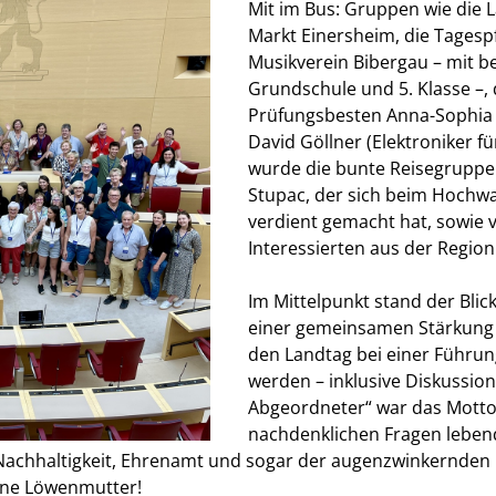
Mit im Bus: Gruppen wie die 
Markt Einersheim, die Tagesp
Musikverein Bibergau – mit 
Grundschule und 5. Klasse –, 
Prüfungsbesten Anna-Sophia 
David Göllner (Elektroniker f
wurde die bunte Reisegruppe 
Stupac, der sich beim Hochwa
verdient gemacht hat, sowie 
Interessierten aus der Region
Im Mittelpunkt stand der Blic
einer gemeinsamen Stärkung 
den Landtag bei einer Führun
werden – inklusive Diskussion
Abgeordneter“ war das Motto
nachdenklichen Fragen lebendi
u Nachhaltigkeit, Ehrenamt und sogar der augenzwinkernden F
ine Löwenmutter!