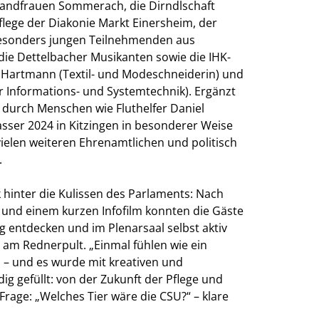
Landfrauen Sommerach, die Dirndlschaft
flege der Diakonie Markt Einersheim, der
besonders jungen Teilnehmenden aus
die Dettelbacher Musikanten sowie die IHK-
Hartmann (Textil- und Modeschneiderin) und
ür Informations- und Systemtechnik). Ergänzt
durch Menschen wie Fluthelfer Daniel
sser 2024 in Kitzingen in besonderer Weise
vielen weiteren Ehrenamtlichen und politisch
.
k hinter die Kulissen des Parlaments: Nach
und einem kurzen Infofilm konnten die Gäste
g entdecken und im Plenarsaal selbst aktiv
 am Rednerpult. „Einmal fühlen wie ein
 – und es wurde mit kreativen und
g gefüllt: von der Zukunft der Pflege und
rage: „Welches Tier wäre die CSU?“ – klare