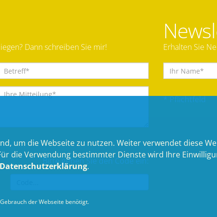
Newsl
iegen? Dann schreiben Sie mir!
Erhalten Sie N
* Pflichtfeld
nd, um die Webseite zu nutzen. Weiter verwendet diese We
 die Verwendung bestimmter Dienste wird Ihre Einwilligung 
Bitte geben Sie den Code ein:
Datenschutzerklärung
.
Gebrauch der Webseite benötigt.