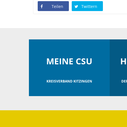
Teilen
Twittern
MEINE CSU
H
KREISVERBAND KITZINGEN
DE